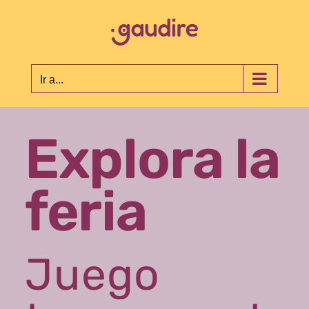
Saltar
al
contenido
Ir a...
Explora la
feria
Juego