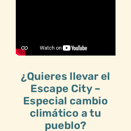
¿Quieres llevar el
Escape City –
Especial cambio
climático a tu
pueblo?