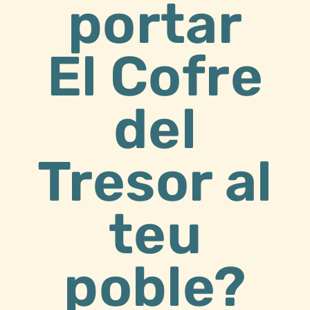
portar
El Cofre
del
Tresor al
teu
poble?