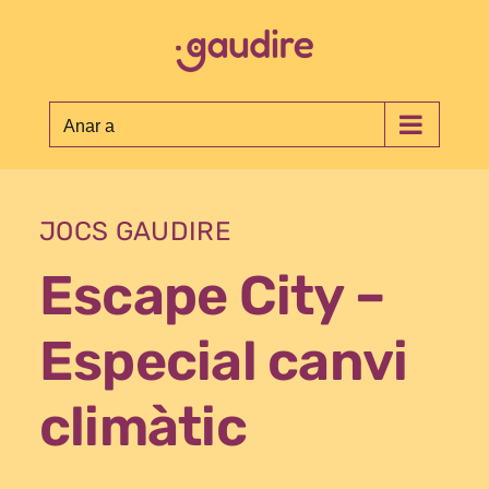
Skip
to
content
Anar a
JOCS GAUDIRE
Escape City –
Especial canvi
climàtic