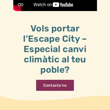
Vols portar
l’Escape City –
Especial canvi
climàtic al teu
poble?
Contacta’ns