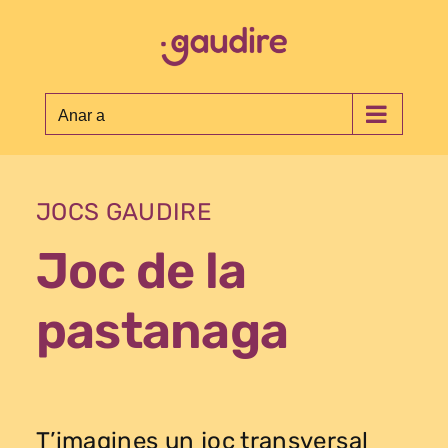
Skip
to
content
Anar a
JOCS GAUDIRE
Joc de la
pastanaga
T’imagines un joc transversal