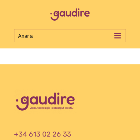
Skip
to
content
Anar a
+34 613 02 26 33